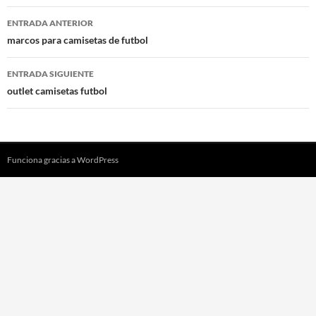
Navegación
ENTRADA ANTERIOR
de
marcos para camisetas de futbol
entradas
ENTRADA SIGUIENTE
outlet camisetas futbol
Funciona gracias a WordPress