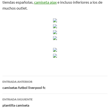
tiendas españolas,
camiseta ajax
e incluso inferiores a los de
muchos outlet.
Navegación
ENTRADA ANTERIOR
de
camisetas futbol liverpool fc
entradas
ENTRADA SIGUIENTE
plantilla camiseta