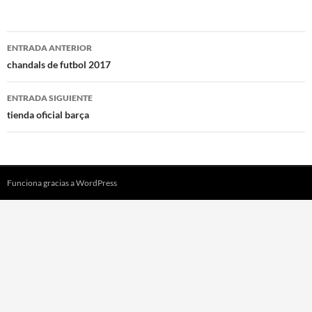
Navegación
ENTRADA ANTERIOR
de
chandals de futbol 2017
entradas
ENTRADA SIGUIENTE
tienda oficial barça
Funciona gracias a WordPress