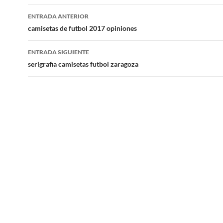
Navegación
ENTRADA ANTERIOR
de
camisetas de futbol 2017 opiniones
entradas
ENTRADA SIGUIENTE
serigrafia camisetas futbol zaragoza