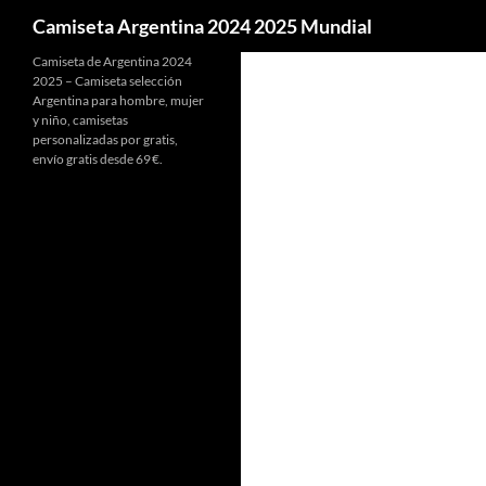
Buscar
Camiseta Argentina 2024 2025 Mundial
Camiseta de Argentina 2024
2025 – Camiseta selección
Argentina para hombre, mujer
y niño, camisetas
personalizadas por gratis,
envío gratis desde 69 €.