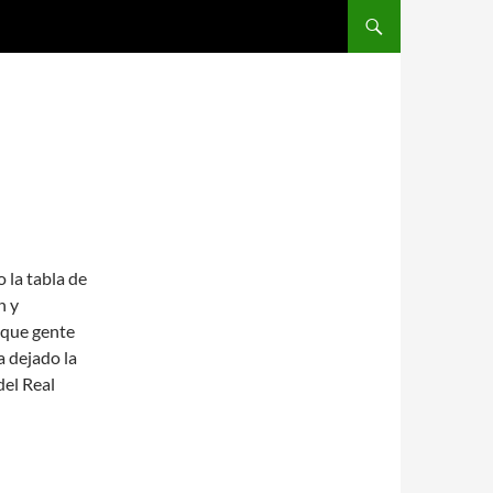
SALTAR AL CONTENIDO
 la tabla de
n y
 que gente
 dejado la
del Real