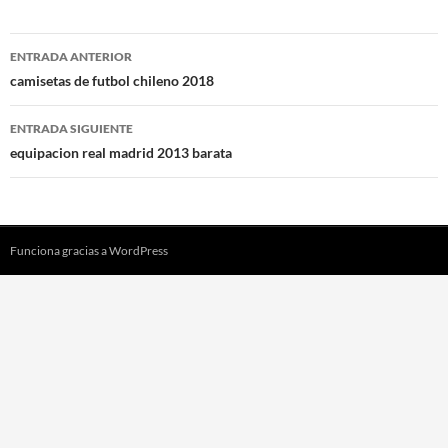
Navegación
ENTRADA ANTERIOR
de
camisetas de futbol chileno 2018
entradas
ENTRADA SIGUIENTE
equipacion real madrid 2013 barata
Funciona gracias a WordPress