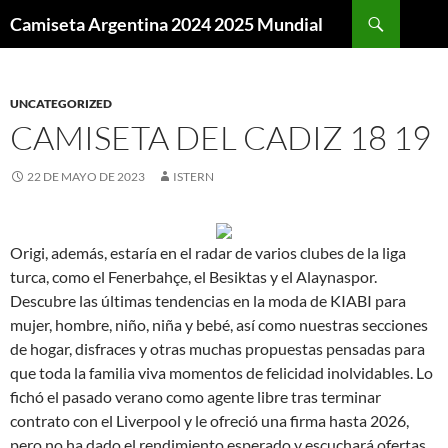
Buscar
Camiseta Argentina 2024 2025 Mundial
SALTAR
AL
CONTENIDO
UNCATEGORIZED
CAMISETA DEL CADIZ 18 19
22 DE MAYO DE 2023
ISTERN
Origi, además, estaría en el radar de varios clubes de la liga
turca, como el Fenerbahçe, el Besiktas y el Alaynaspor.
Descubre las últimas tendencias en la moda de KIABI para
mujer, hombre, niño, niña y bebé, así como nuestras secciones
de hogar, disfraces y otras muchas propuestas pensadas para
que toda la familia viva momentos de felicidad inolvidables. Lo
fichó el pasado verano como agente libre tras terminar
contrato con el Liverpool y le ofreció una firma hasta 2026,
pero no ha dado el rendimiento esperado y escuchará ofertas